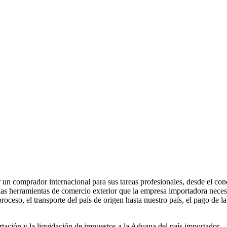
n comprador internacional para sus tareas profesionales, desde el cono
las herramientas de comercio exterior que la empresa importadora necesi
proceso, el transporte del país de origen hasta nuestro país, el pago de 
ación y la liquidación de impuestos a la Aduana del país importador.