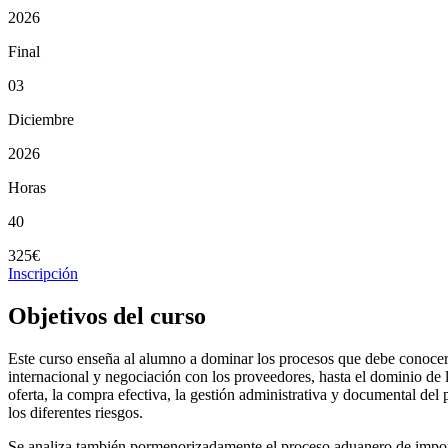
2026
Final
03
Diciembre
2026
Horas
40
325€
Inscripción
Objetivos del curso
Este curso enseña al alumno a dominar los procesos que debe conocer u
internacional y negociación con los proveedores, hasta el dominio de 
oferta, la compra efectiva, la gestión administrativa y documental del 
los diferentes riesgos.
Se analiza también pormenorizadamente el proceso aduanero de import