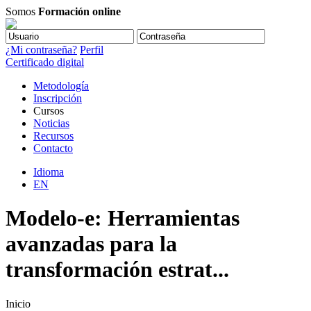
Somos
Formación online
¿Mi contraseña?
Perfil
Certificado digital
Metodología
Inscripción
Cursos
Noticias
Recursos
Contacto
Idioma
EN
Modelo-e: Herramientas
avanzadas para la
transformación estrat...
Inicio